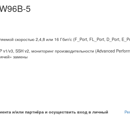
SW96B-5
емой скоростью 2,4,8 или 16 Гбит/с (F_Port, FL_Port, D_Port, E_Po
1/v3, SSH v2, мониторинг производительности (Advanced Perform
орячей» замены
иента и/или партнёра и осуществить вход в личный
Ре