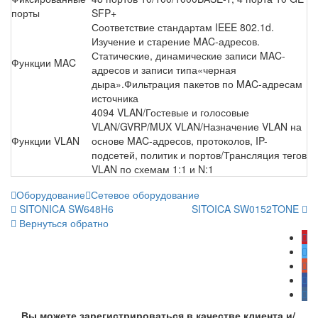
порты
SFP+
Соответствие стандартам IEEE 802.1d.
Изучение и старение MAC-адресов.
Статические, динамические записи MAC-
Функции MAC
адресов и записи типа«черная
дыра».Фильтрация пакетов по MAC-адресам
источника
4094 VLAN/Гостевые и голосовые
VLAN/GVRP/MUX VLAN/Назначение VLAN на
Функции VLAN
основе MAC-адресов, протоколов, IP-
подсетей, политик и портов/Трансляция тегов
VLAN по схемам 1:1 и N:1
Оборудование
Сетевое оборудование
SITONICA SW648H6
SITOICA SW0152TONE
Вернуться обратно
Вы можете зарегистрироваться в качестве клиента и/