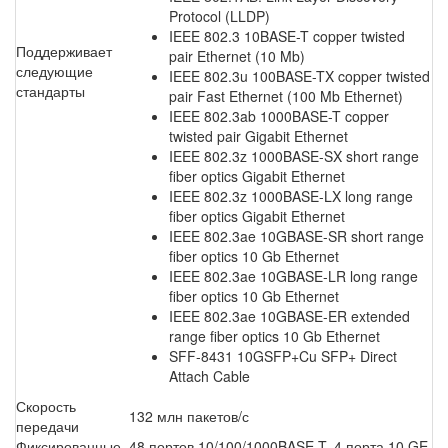
Protocol (LLDP)
IEEE 802.3 10BASE-T copper twisted
Поддерживает
pair Ethernet (10 Mb)
следующие
IEEE 802.3u 100BASE-TX copper twisted
стандарты
pair Fast Ethernet (100 Mb Ethernet)
IEEE 802.3ab 1000BASE-T copper
twisted pair Gigabit Ethernet
IEEE 802.3z 1000BASE-SX short range
fiber optics Gigabit Ethernet
IEEE 802.3z 1000BASE-LX long range
fiber optics Gigabit Ethernet
IEEE 802.3ae 10GBASE-SR short range
fiber optics 10 Gb Ethernet
IEEE 802.3ae 10GBASE-LR long range
fiber optics 10 Gb Ethernet
IEEE 802.3ae 10GBASE-ER extended
range fiber optics 10 Gb Ethernet
SFF-8431 10GSFP+Cu SFP+ Direct
Attach Cable
Скорость
132 млн пакетов/с
передачи
Фиксированные
48 портов 10/100/1000BASE-T, 4 порта 10 GE