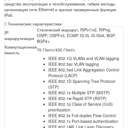
средства эксплуатации и техобслуживания, гибкие методы
организации сети Ethernet и зрелые проверенные функции
IPv6.
Технические характеристики
Статический маршрут, RIPv1/v2, RIPng,
IP-
OSPF, OSPFv3, ECMP, IS-IS, IS-ISv6, BGP,
маршрутизация
BGP4+
Коммутационная
76 Гбит/с/432 Гбит/с
ёмкость
IEEE 802.1Q VLANs and VLAN tagging
IEEE 802.3ac VLAN tagging
IEEE 802.3ad Link Aggregation Control
Protocol (LACP)
IEEE 802.1D Spanning Tree Protocol
(STP)
IEEE 802.1s Multiple STP (MSTP)
IEEE 802.1w Rapid STP (RSTP)
IEEE 802.1p Class of Service (CoS)
prioritization
IEEE 802.3x Full-duplex Flow Control
IEEE 802.1x Port-based authentication
IEEE 802.1AB: Link Layer Discovery