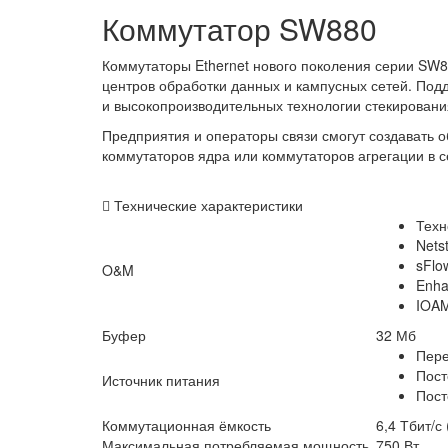
Коммутатор SW880
Коммутаторы Ethernet нового поколения серии SW8
центров обработки данных и кампусных сетей. Под
и высокопроизводительных технологии стекировани
Предприятия и операторы связи смогут создавать 
коммутаторов ядра или коммутаторов агрегации в с
Технические характеристики
Техн
Nets
sFlo
O&M
Enh
IOAM
Буфер
32 Мб
Пере
Пост
Источник питания
Пост
Коммутационная ёмкость
6,4 Тбит/с
Максимальная потребляемая мощность
750 Вт