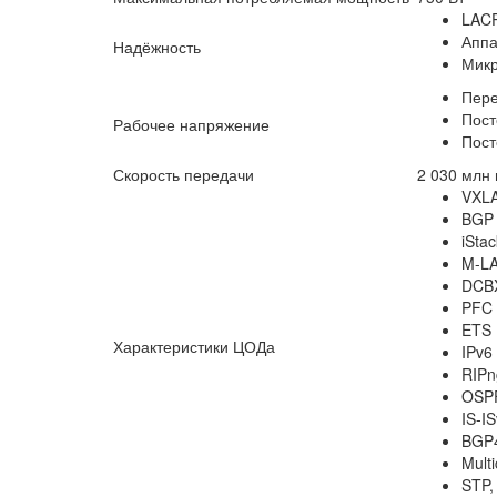
LAC
Аппа
Надёжность
Микр
Пере
Пост
Рабочее напряжение
Пост
Скорость передачи
2 030 млн 
VXLA
BGP
iStac
M-L
DCB
PFC
ETS
Характеристики ЦОДа
IPv6
RIPn
OSP
IS-I
BGP
Mult
STP,