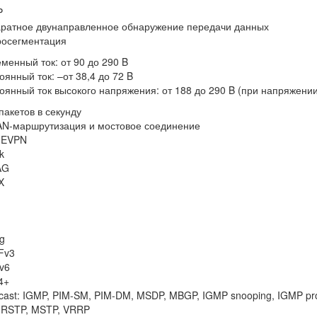
P
ратное двунаправленное обнаружение передачи данных
осегментация
менный ток: от 90 до 290 B
оянный ток: –от 38,4 до 72 B
оянный ток высокого напряжения: от 188 до 290 B (при напряжении 
пакетов в секунду
N-маршрутизация и мостовое соединение
 EVPN
k
AG
X
g
Fv3
Sv6
4+
icast: IGMP, PIM-SM, PIM-DM, MSDP, MBGP, IGMP snooping, IGMP pro
 RSTP, MSTP, VRRP