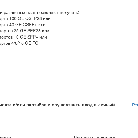
и различных плат позволяют получить:
орта 100 GE QSFP28 или
орта 40 GE QSFP+ или
портов 25 GE SFP28 или
портов 10 GE SFP+ или
ортов 4/8/16 GE FC
иента и/или партнёра и осуществить вход в личный
Ре
центр
Продукты и услуги