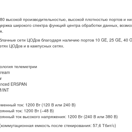
80 высокой производительностью, высокой плотностью портов и н
держка широкого спектра функций центра обработки данных, возм
я.
облачные сети ЦОДов благодаря наличию портов 10 GE, 25 GE, 40 
етях ЦОДов и в кампусных сетях.
ология телеметрии
tream
w
anced ERSPAN
/INT
менный ток: 1200 Вт (120 В или 240 В)
оянный ток: 1200 Вт (–48 В)
оянный ток высокого напряжения: 1200 Вт (240 В или 380 В)
 (коммутационная емкость после стекирования: 57,6 Тбит/с)