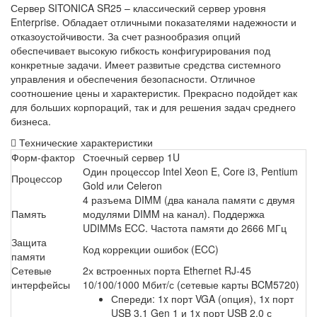
Сервер SITONICA SR25 – классический сервер уровня
Enterprise. Обладает отличными показателями надежности и
отказоустойчивости. За счет разнообразия опций
обеспечивает высокую гибкость конфигурирования под
конкретные задачи. Имеет развитые средства системного
управления и обеспечения безопасности. Отличное
соотношение цены и характеристик. Прекрасно подойдет как
для больших корпораций, так и для решения задач среднего
бизнеса.
Технические характеристики
Форм-фактор
Стоечный сервер 1U
Один процессор Intel Xeon E, Core i3, Pentium
Процессор
Gold или Celeron
4 разъема DIMM (два канала памяти с двумя
Память
модулями DIMM на канал). Поддержка
UDIMMs ECC. Частота памяти до 2666 МГц
Защита
Код коррекции ошибок (ECC)
памяти
Сетевые
2х встроенных порта Ethernet RJ-45
интерфейсы
10/100/1000 Мбит/с (сетевые карты BCM5720)
Спереди: 1x порт VGA (опция), 1x порт
USB 3.1 Gen 1 и 1x порт USB 2.0 с