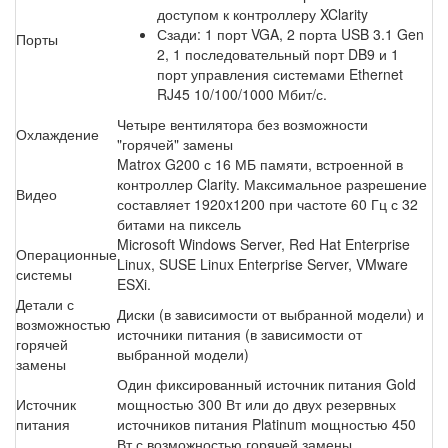
доступом к контроллеру XClarity
Сзади: 1 порт VGA, 2 порта USB 3.1 Gen
Порты
2, 1 последовательный порт DB9 и 1
порт управления системами Ethernet
RJ45 10/100/1000 Мбит/с.
Четыре вентилятора без возможности
Охлаждение
"горячей" замены
Matrox G200 с 16 МБ памяти, встроенной в
контроллер Clarity. Максимальное разрешение
Видео
составляет 1920x1200 при частоте 60 Гц с 32
битами на пиксель
Microsoft Windows Server, Red Hat Enterprise
Операционные
Linux, SUSE Linux Enterprise Server, VMware
системы
ESXi.
Детали с
Диски (в зависимости от выбранной модели) и
возможностью
источники питания (в зависимости от
горячей
выбранной модели)
замены
Один фиксированный источник питания Gold
Источник
мощностью 300 Вт или до двух резервных
питания
источников питания Platinum мощностью 450
Вт с возможностью горячей замены