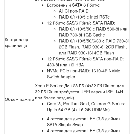
Встроенный SATA 6 Гбит/с:
AHCI non-RAID
RAID 0/1/10/5 с Intel RSTe
12 Гбит/с SAS/6 Гбит/с SATA RAID:
RAID 0/1/10/5/50 с RAID 530-8i или
RAID 730-8i 1GB Cache
Контроллер
RAID 0/1/10/5/50/6/60 с RAID 730-8i
хранилища
2GB Flash, RAID 930-8i 2GB Flash,
или RAID 930-16i 4GB Flash
12 Гбит/c SAS/6 Гбит/c SATA non-RAID:
430-8i или 16i HBA
NVMe PCIe non-RAID: 1610-4P NVMe
Switch Adapter
Xeon E Series: До 128 ГБ (4x32 Гб Dimm; для
32 ГБ Dimm требуется UEFI версии ISE114H
или более поздней)
Объем памяти
Core i3, Pentium Gold, Celeron G Series:
Up to 64 GB (4x 16 GB UDIMMs).
4 отсека для дисков LFF (3,5 дюйма)
SATA Simple Swap
4 отсека для дисков LFF (3,5 дюйма)