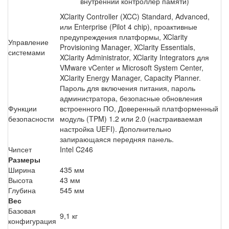
внутренний контроллер памяти)
XClarity Controller (XCC) Standard, Advanced,
или Enterprise (Pilot 4 chip), проактивные
предупреждения платформы, XClarity
Управление
Provisioning Manager, XClarity Essentials,
системами
XClarity Administrator, XClarity Integrators для
VMware vCenter и Microsoft System Center,
XClarity Energy Manager, Capacity Planner.
Пароль для включения питания, пароль
администратора, безопасные обновления
Функции
встроенного ПО, Доверенный платформенный
безопасности
модуль (TPM) 1.2 или 2.0 (настраиваемая
настройка UEFI). Дополнительно
запирающаяся передняя панель.
Чипсет
Intel C246
Размеры
Ширина
435 мм
Высота
43 мм
Глубина
545 мм
Вес
Базовая
9,1 кг
конфигурация