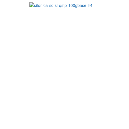
Описание
SITONICA SС-SI-QSFP-
Модуль идеально подходит для работы в центрах о
Технические характеристики