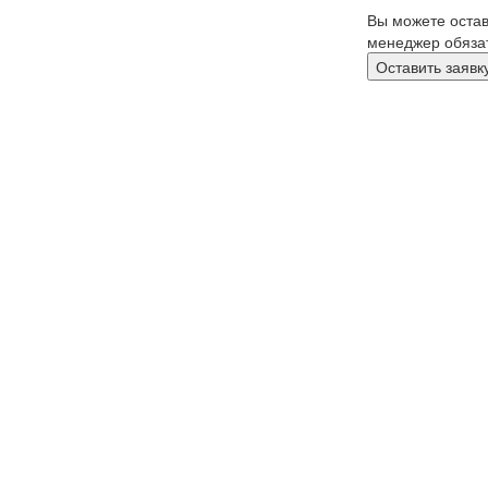
Вы можете остав
менеджер обязат
Оставить заявк
100GBASE-LR4
бработки данных.